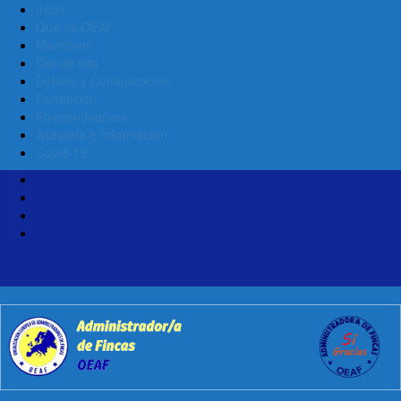
Inicio
Qué es OEAF
Miembros
Dar de alta
Debate y Comunicación
Formación
Emprendedores
Asesoría e Información
Covid-19