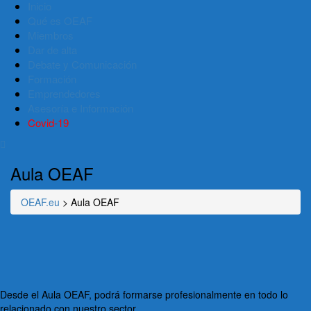
Inicio
Qué es OEAF
Miembros
Dar de alta
Debate y Comunicación
Formación
Emprendedores
Asesoría e Información
Covid-19
Aula OEAF
OEAF.eu
>
Aula OEAF
Desde el Aula OEAF, podrá formarse profesionalmente en todo lo
relacionado con nuestro sector.