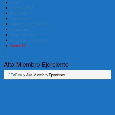
Inicio
Qué es OEAF
Miembros
Dar de alta
Debate y Comunicación
Formación
Emprendedores
Asesoría e Información
Covid-19
Alta Miembro Ejerciente
OEAF.eu
>
Alta Miembro Ejerciente