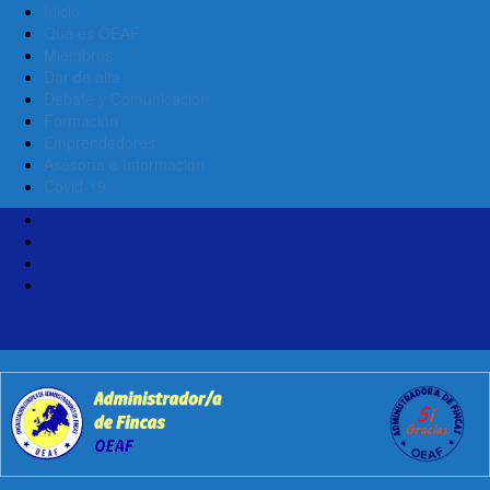
Inicio
Qué es OEAF
Miembros
Dar de alta
Debate y Comunicación
Formación
Emprendedores
Asesoría e Información
Covid-19