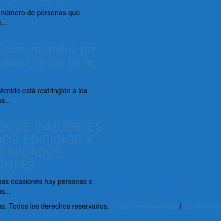
 número de personas que
...
ictos vecinales por
uevas tarifas de la
tenido está restringido a los
s...
ÓN DE INMUEBLES
DOS EDIFICIOS Y
UNIDADES
TINTAS
as ocasiones hay personas o
s...
as. Todos los derechos reservados.
Política de privacidad
|
Condicione