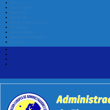
Inicio
Qué es OEAF
Miembros
Dar de alta
Debate y Comunicación
Formación
Emprendedores
Asesoría e Información
Covid-19