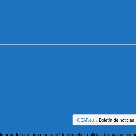
OEAF.eu
>
Boletín de noticias
ar informado/a en todo momento? Información, noticias, formación, cong