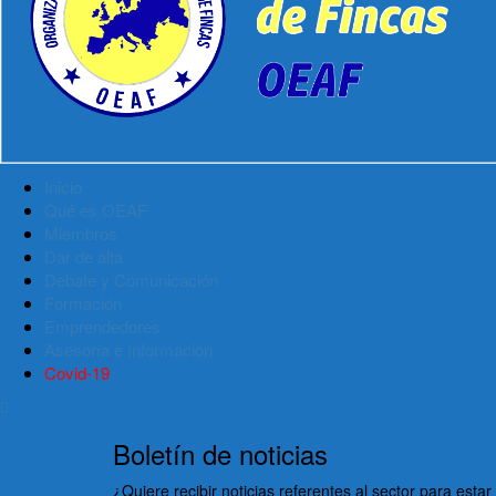
Inicio
Qué es OEAF
Miembros
Dar de alta
Debate y Comunicación
Formación
Emprendedores
Asesoría e Información
Covid-19
Boletín de noticias
¿Quiere recibir noticias referentes al sector para est