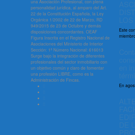
una Asociación Profesional, con plena
ASC
personalidad jurídica, al amparo del Art.
DIS
22 de la Constitución Española, la Ley
LOS
Orgánica 1/2002 de 22 de Marzo, RD
949/2015 de 23 de Octubre y demás
Este con
disposiciones concordantes. OEAF
miembro
Figura Inscrita en el Registro Nacional de
Asociaciones del Ministerio de Interior
Conta
Sección: 1ª Número Nacional: 616013
Surge bajo la integración de diferentes
cons
profesionales del sector inmobiliario con
en in
un objetivo común y claro de fomentar
térmi
una profesión LIBRE, como es la
Administración de Fincas.
En agost
ALT
FAC
EDI
DE 
PRO