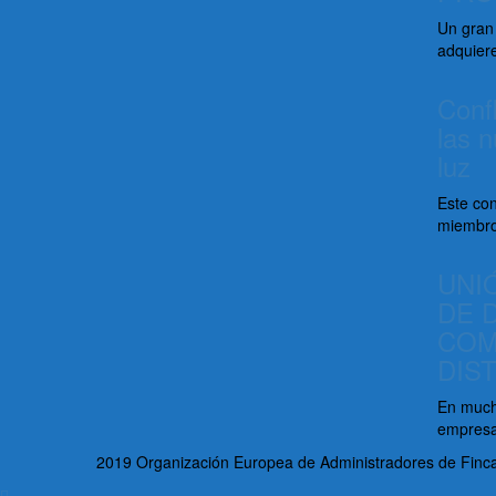
Un gran
adquiere
Confl
las n
luz
Este con
miembro
UNI
DE 
COM
DIS
En much
empresa
2019 Organización Europea de Administradores de Finc