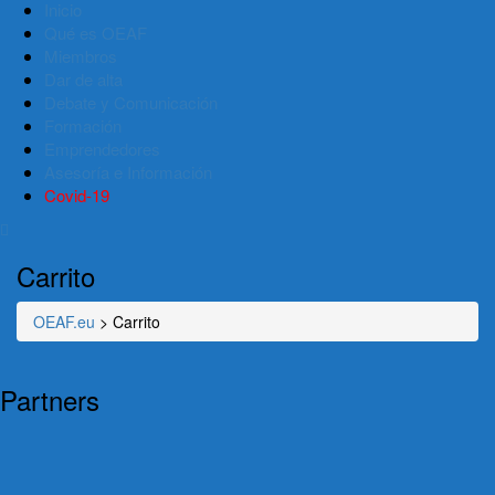
Inicio
Qué es OEAF
Miembros
Dar de alta
Debate y Comunicación
Formación
Emprendedores
Asesoría e Información
Covid-19
Carrito
OEAF.eu
>
Carrito
Partners