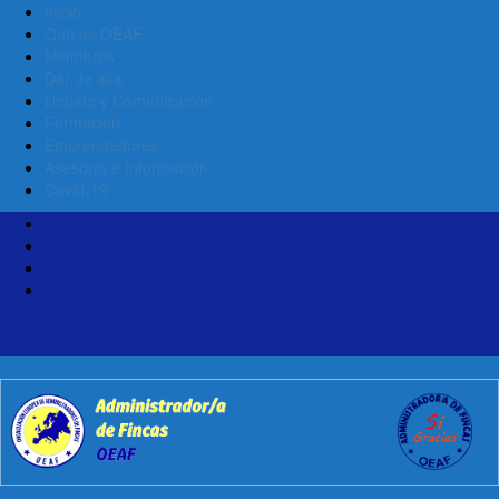
Inicio
Qué es OEAF
Miembros
Dar de alta
Debate y Comunicación
Formación
Emprendedores
Asesoría e Información
Covid-19