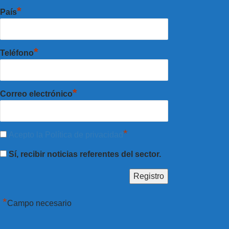
*
País
*
Teléfono
*
Correo electrónico
*
Acepto la Política de privacidad
Sí, recibir noticias referentes del sector.
*
Campo necesario