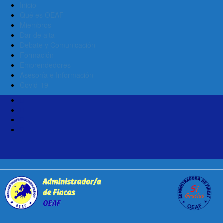
Inicio
Qué es OEAF
Miembros
Dar de alta
Debate y Comunicación
Formación
Emprendedores
Asesoría e Información
Covid-19