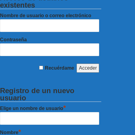
existentes
Nombre de usuario o correo electrónico
Contraseña
Recuérdame
Registro de un nuevo
usuario
*
Elige un nombre de usuario
*
Nombre