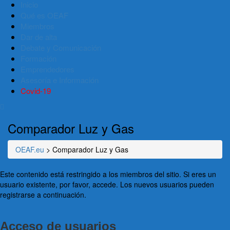
Inicio
Qué es OEAF
Miembros
Dar de alta
Debate y Comunicación
Formación
Emprendedores
Asesoría e Información
Covid-19
Comparador Luz y Gas
OEAF.eu
>
Comparador Luz y Gas
Este contenido está restringido a los miembros del sitio. Si eres un
usuario existente, por favor, accede. Los nuevos usuarios pueden
registrarse a continuación.
Acceso de usuarios