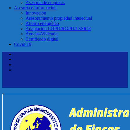
Asesoría de empresas
Asesoría e Información
Innovación
Asesoramiento propiedad intelectual
Ahorro energético
Adaptación LOPD/RGPD/LSSICE
Ayudas-Vivienda
Certificado digital
Covid-19