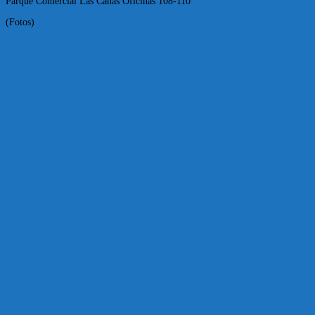
Parque Comercial Las Cañas Oficinas 108-110
(Fotos)