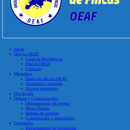
Inicio
Qué es OEAF
Carta de Presidencia
Qué es OEAF
Contacto
Miembros
Darse de alta en OEAF
Acuerdos y ventajas
Acceso miembros
Dar de alta
Debate y Comunicación
Departamento de prensa
Mesa-Debate
Boletín de noticias
Colaboración y patrocinios
Formación
Departamento de formación