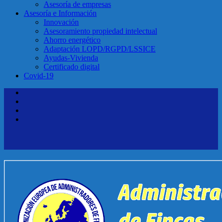
Asesoría de empresas
Asesoría e Información
Innovación
Asesoramiento propiedad intelectual
Ahorro energético
Adaptación LOPD/RGPD/LSSICE
Ayudas-Vivienda
Certificado digital
Covid-19