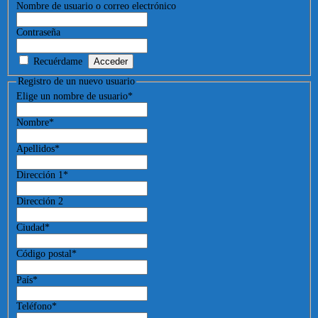
Nombre de usuario o correo electrónico
Contraseña
Recuérdame
Registro de un nuevo usuario
Elige un nombre de usuario
*
Nombre
*
Apellidos
*
Dirección 1
*
Dirección 2
Ciudad
*
Código postal
*
País
*
Teléfono
*