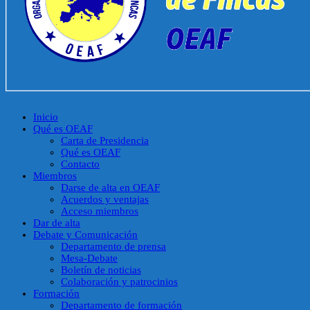
Inicio
Qué es OEAF
Carta de Presidencia
Qué es OEAF
Contacto
Miembros
Darse de alta en OEAF
Acuerdos y ventajas
Acceso miembros
Dar de alta
Debate y Comunicación
Departamento de prensa
Mesa-Debate
Boletín de noticias
Colaboración y patrocinios
Formación
Departamento de formación