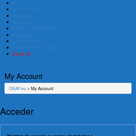
Inicio
Qué es OEAF
Miembros
Dar de alta
Debate y Comunicación
Formación
Emprendedores
Asesoría e Información
Covid-19
My Account
OEAF.eu
>
My Account
Acceder
Obligatorio
Nombre de usuario o correo electrónico
*