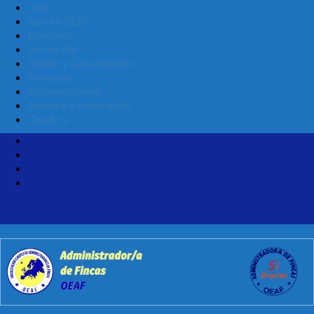
Inicio
Qué es OEAF
Miembros
Dar de alta
Debate y Comunicación
Formación
Emprendedores
Asesoría e Información
Covid-19