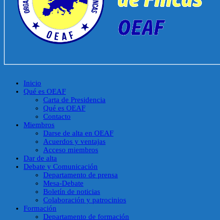
Inicio
Qué es OEAF
Carta de Presidencia
Qué es OEAF
Contacto
Miembros
Darse de alta en OEAF
Acuerdos y ventajas
Acceso miembros
Dar de alta
Debate y Comunicación
Departamento de prensa
Mesa-Debate
Boletín de noticias
Colaboración y patrocinios
Formación
Departamento de formación