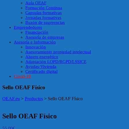
Aula OEAF
Formación Continua
Capsulas formativas
Jornadas formativas
Buzón de sugerencias
Emprendedores
Financiación
Asesoría de empresas
Asesoría e Información
Innovación
Asesoramiento propiedad intelectual
Ahorro energético
Adaptación LOPD/RGPD/LSSICE
Ayudas-Vivienda
Certificado digital
Covid-19
Sello OEAF Físico
OEAF.eu
>
Productos
>
Sello OEAF Físico
Sello OEAF Físico
55.00
€