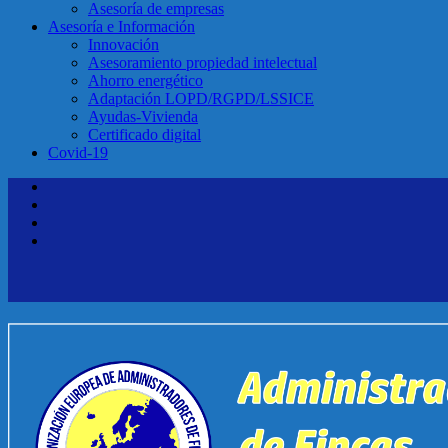
Asesoría de empresas
Asesoría e Información
Innovación
Asesoramiento propiedad intelectual
Ahorro energético
Adaptación LOPD/RGPD/LSSICE
Ayudas-Vivienda
Certificado digital
Covid-19