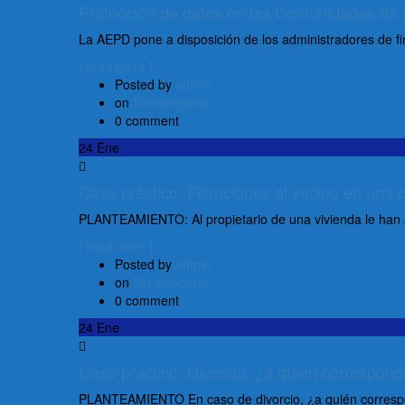
Protección de datos en las Comunidades de P
La AEPD pone a disposición de los administradores de fin
[ read more ]
Posted by
admin
on
Sin categoría
0 comment
24
Ene
Caso práctico: Filtraciones al vecino en una
PLANTEAMIENTO: Al propietario de una vivienda le han a
[ read more ]
Posted by
admin
on
Sin categoría
0 comment
24
Ene
Caso práctico: Divorcio, ¿a quien correspond
PLANTEAMIENTO En caso de divorcio, ¿a quién corresponde