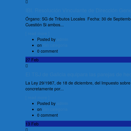
IBI. Resolución Vinculante de Dirección Gene
Órgano: SG de Tributos Locales Fecha: 30 de Septiembr
Cuestión Si ambos...
[ read more ]
Posted by
admin
on
Sin categoría
0 comment
27
Feb
El TSJ de Galicia equipara las parejas de h
La Ley 29/1987, de 18 de diciembre, del Impuesto sobre
concretamente por...
[ read more ]
Posted by
admin
on
Sin categoría
0 comment
13
Feb