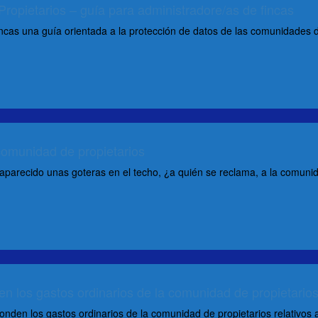
ropietarios – guía para administradore/as de fincas
cas una guía orientada a la protección de datos de las comunidades de p
 comunidad de propietarios
parecido unas goteras en el techo, ¿a quién se reclama, a la comuni
en los gastos ordinarios de la comunidad de propietario
n los gastos ordinarios de la comunidad de propietarios relativos a l