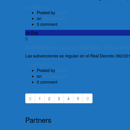
[ read more ]
Posted by
admin
on
Sin categoría
0 comment
24
Ene
Subvenciones para la adaptación de las antena
Las subvenciones se regulan en el Real Decreto 392/2019
[ read more ]
Posted by
admin
on
Sin categoría
0 comment
1
2
3
4
5
Partners