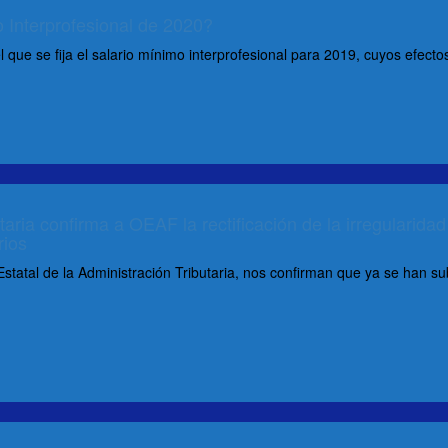
 Interprofesional de 2020?
 que se fija el salario mínimo interprofesional para 2019, cuyos efecto
aria confirma a OEAF la rectificación de la irregularidad
rios
Estatal de la Administración Tributaria, nos confirman que ya se han s