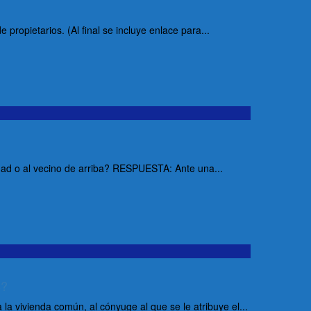
ropietarios. (Al final se incluye enlace para...
dad o al vecino de arriba? RESPUESTA: Ante una...
s?
a vivienda común, al cónyuge al que se le atribuye el...