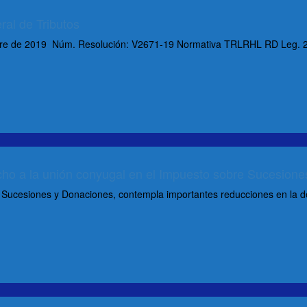
ral de Tributos
e de 2019 Núm. Resolución: V2671-19 Normativa TRLRHL RD Leg. 2/200
echo a la unión conyugal en el Impuesto sobre Sucesione
 Sucesiones y Donaciones, contempla importantes reducciones en la d