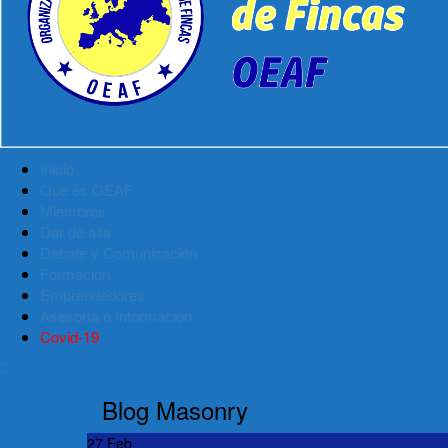
Inicio
Qué es OEAF
Miembros
Dar de alta
Debate y Comunicación
Formación
Emprendedores
Asesoría e Información
Covid-19
Blog Masonry
27
Feb