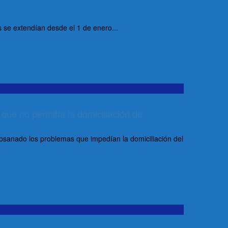
s se extendían desde el 1 de enero...
 que no permitía la domiciliación de
ubsanado los problemas que impedían la domiciliación del