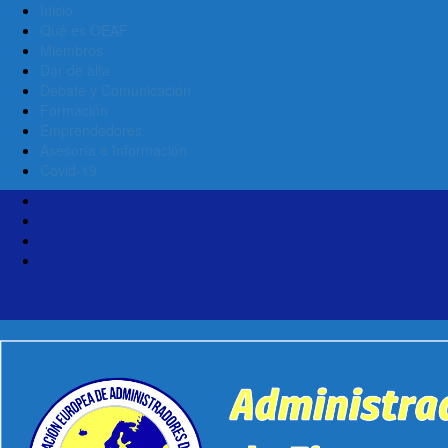
Inicio
Qué es OEAF
Miembros
Dar de alta
Debate y Comunicación
Formación
Emprendedores
Asesoría e Información
Covid-19