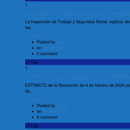
Se habilita a la ITSS para actuar en vivienda
La Inspección de Trabajo y Seguridad Social, vigilará, de
las...
[ read more ]
Posted by
admin
on
Sin categoría
0 comment
27
Feb
Subvenciones para actuaciones de rehabilitac
EXTRACTO de la Resolución de 6 de febrero de 2020 por l
de...
[ read more ]
Posted by
admin
on
Sin categoría
0 comment
27
Feb