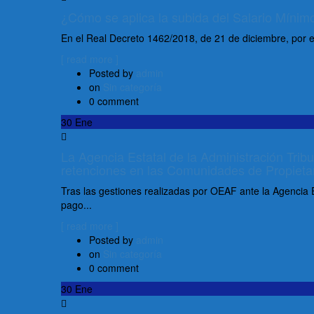
¿Cómo se aplica la subida del Salario Mínimo
En el Real Decreto 1462/2018, de 21 de diciembre, por el
[ read more ]
Posted by
admin
on
Sin categoría
0 comment
30
Ene
La Agencia Estatal de la Administración Tribut
retenciones en las Comunidades de Propieta
Tras las gestiones realizadas por OEAF ante la Agencia 
pago...
[ read more ]
Posted by
admin
on
Sin categoría
0 comment
30
Ene