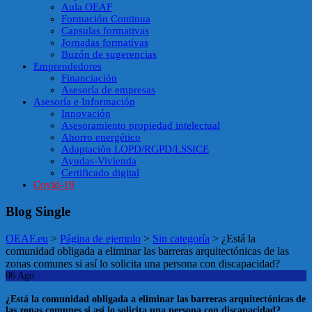
Aula OEAF
Formación Continua
Capsulas formativas
Jornadas formativas
Buzón de sugerencias
Emprendedores
Financiación
Asesoría de empresas
Asesoría e Información
Innovación
Asesoramiento propiedad intelectual
Ahorro energético
Adaptación LOPD/RGPD/LSSICE
Ayudas-Vivienda
Certificado digital
Covid-19
Blog Single
OEAF.eu
>
Página de ejemplo
>
Sin categoría
>
¿Está la
comunidad obligada a eliminar las barreras arquitectónicas de las
zonas comunes si así lo solicita una persona con discapacidad?
06
Ago
¿Está la comunidad obligada a eliminar las barreras arquitectónicas de
las zonas comunes si así lo solicita una persona con discapacidad?