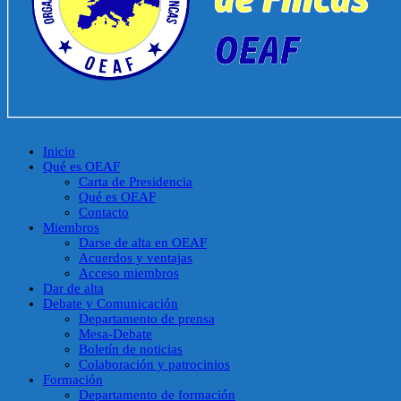
Inicio
Qué es OEAF
Carta de Presidencia
Qué es OEAF
Contacto
Miembros
Darse de alta en OEAF
Acuerdos y ventajas
Acceso miembros
Dar de alta
Debate y Comunicación
Departamento de prensa
Mesa-Debate
Boletín de noticias
Colaboración y patrocinios
Formación
Departamento de formación