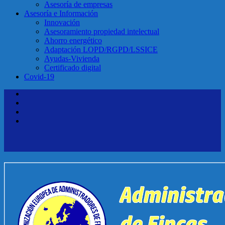
Asesoría de empresas
Asesoría e Información
Innovación
Asesoramiento propiedad intelectual
Ahorro energético
Adaptación LOPD/RGPD/LSSICE
Ayudas-Vivienda
Certificado digital
Covid-19