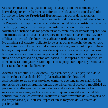
Si una persona con discapacidad exige la adaptación del inmueble para
hacer desaparecer las barreras arquitectónicas, de acuerdo con el artículo
10.1.b de la
Ley de Propiedad Horizontal,
las obras de adaptación
«tendrán carácter obligatorio y no requerirán de acuerdo previo de la Junta
de Propietarios, impliquen o no modificación del título constitutivo o de los
estatutos, y vengan impuestas por las Administraciones Públicas o
solicitadas a instancia de los propietarios siempre que el importe repercutido
anualmente de las mismas, una vez descontadas las subvenciones o ayudas
públicas, no exceda de doce mensualidades ordinarias de gastos comunes.
No eliminará el carácter obligatorio de estas obras el hecho de que el resto
de su coste, más allá de las citadas mensualidades, sea asumido por quienes
las hayan requerido». Esto quiere decir que el coste que cada propietario
tiene que abonar como derrama por la adaptación no puede ser superior a la
suma de doce recibos de gastos ordinarios. Si se supera dicho importe, las
obras no serán obligatorias salvo que el o la propietaria que haya solicitado
la instalación asuma la diferencia.
Además, el artículo 17.2 de dicha Ley establece que «sin perjuicio de lo
establecido en el artículo 10.1 b), la realización de obras o el
establecimiento de nuevos servicios comunes que tengan por finalidad la
supresión de barreras arquitectónicas que dificulten el acceso o movilidad de
personas con discapacidad y, en todo caso, el establecimiento de los
servicios de ascensor, incluso cuando impliquen la modificación del título
constitutivo, o de los estatutos, requerirá el voto favorable de la mayoría de
los propietarios que, a su vez, representen la mayoría de las cuotas de
participación.